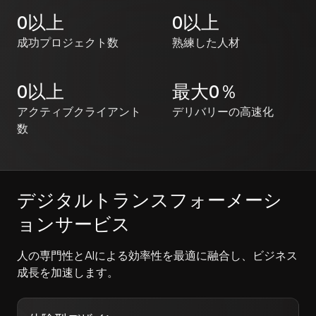
0
以上
0
以上
成功プロジェクト数
熟練した人材
0
以上
最大
0
％
アクティブクライアント
デリバリーの高速化
数
デジタルトランスフォーメーシ
ョンサービス
人の専門性とAIによる効率性を最適に融合し、ビジネス
成長を加速します。